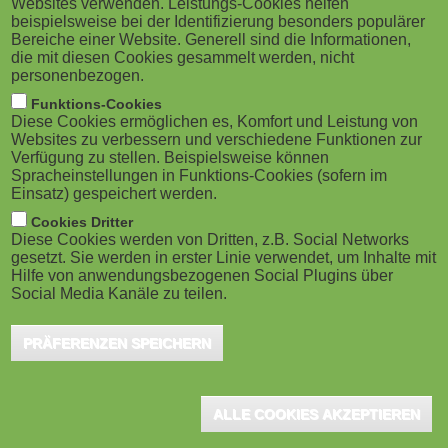
Websites verwenden. Leistungs-Cookies helfen
g
M
beispielsweise bei der Identifizierung besonders populärer
minütiges Format zur Dramaturgie von
Bereiche einer Website. Generell sind die Informationen,
a
o
Videoproduktionen an, in dem Tipps und Tricks für
die mit diesen Cookies gesammelt werden, nicht
personenbezogen.
das Storytelling im Mittelpunkt stehen.
t
b
Funktions-Cookies
Diese Cookies ermöglichen es, Komfort und Leistung von
i
i
Websites zu verbessern und verschiedene Funktionen zur
Egal, ob Spielfilm oder Dokus: Filme brauchen Storys! Das
Verfügung zu stellen. Beispielsweise können
MultimediaLab wirft einen kurzen Blick darauf, wie man auch mit
o
Spracheinstellungen in Funktions-Cookies (sofern im
l
Einsatz) gespeichert werden.
Lehrvideos Geschichten erzählen kann und zielgenau Themen
n
e
Cookies Dritter
und Personen einführt. Das Medium Film bietet viele
Diese Cookies werden von Dritten, z.B. Social Networks
Möglichkeiten, Botschaften einprägsam und unterhaltsam zu
gesetzt. Sie werden in erster Linie verwendet, um Inhalte mit
)
Hilfe von anwendungsbezogenen Social Plugins über
gestalten. Mit diesen Einsteiger:innen-Tipps wird aus einer Idee
Social Media Kanäle zu teilen.
im Handumdrehen eine echte Story.
PRÄFERENZEN SPEICHERN
Für die Teilnahme werden keine Vorkenntnisse vorausgesetzt.
Als virtueller Lernort wird Zoom genutzt.
Anmeldungen sind bis zum 11. Mai 2026 möglich.
ALLE COOKIES AKZEPTIEREN