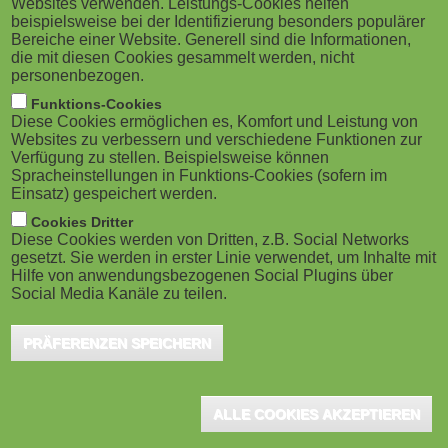
Websites verwenden. Leistungs-Cookies helfen
g
M
beispielsweise bei der Identifizierung besonders populärer
rasant – Video wird zu einem zentralen
Bereiche einer Website. Generell sind die Informationen,
a
o
Medium der Branche. 75 % aller Berufstätigen lernen
die mit diesen Cookies gesammelt werden, nicht
personenbezogen.
lieber mit Videos als mit Text. Die meisten sehen sich
t
b
Funktions-Cookies
jede Woche Tutorials an, um reale Aufgaben im
Diese Cookies ermöglichen es, Komfort und Leistung von
i
i
Websites zu verbessern und verschiedene Funktionen zur
Berufsleben zu meistern. Und kurze Videosequenzen
Verfügung zu stellen. Beispielsweise können
o
Spracheinstellungen in Funktions-Cookies (sofern im
werden eher absolviert als herkömmliche Kurse, die
l
Einsatz) gespeichert werden.
mehr Zeit kosten.
n
e
Cookies Dritter
Diese Cookies werden von Dritten, z.B. Social Networks
gesetzt. Sie werden in erster Linie verwendet, um Inhalte mit
)
Dass Video bei fast allen funktioniert belegt eine Studie des
Hilfe von anwendungsbezogenen Social Plugins über
Marktforschungsunternehmens
Forrester Research
, wonach sich
Social Media Kanäle zu teilen.
drei von vier Mitarbeiter:innen eher ein Video ansehen, als Texte
PRÄFERENZEN SPEICHERN
zu lesen.
Zahlreiche andere Forschungen zeigen, dass Lernende die
Inhalte videobasierter Schulungen besser behalten und abrufen
ALLE COOKIES AKZEPTIEREN
können als bei rein textbasierten Lerneinheiten.