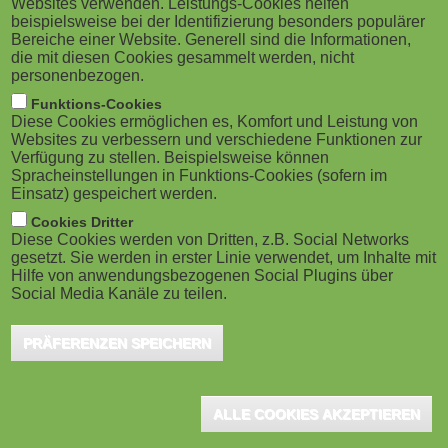
Websites verwenden. Leistungs-Cookies helfen
g
auf der LEARNTEC erfolgreich ihre
M
beispielsweise bei der Identifizierung besonders populärer
Bereiche einer Website. Generell sind die Informationen,
weiterentwickelte Lernplattform vorgestellt.
a
o
die mit diesen Cookies gesammelt werden, nicht
Sie unterstützt Unternehmen dabei, Wissen einfacher
personenbezogen.
t
b
digital bereitzustellen – ohne viele verschiedene
Funktions-Cookies
Diese Cookies ermöglichen es, Komfort und Leistung von
i
Systeme nutzen zu müssen.
i
Websites zu verbessern und verschiedene Funktionen zur
Verfügung zu stellen. Beispielsweise können
o
Spracheinstellungen in Funktions-Cookies (sofern im
l
Kern der Lösung ist eine zentrale Plattform, auf der alles rund
Einsatz) gespeichert werden.
n
ums Lernen zusammenläuft: Standard-Kurse, eigene Inhalte der
e
Cookies Dritter
Diese Cookies werden von Dritten, z.B. Social Networks
Unternehmen wie Anleitungen oder Wiki-Seiten und eine
gesetzt. Sie werden in erster Linie verwendet, um Inhalte mit
)
Unterstützung durch Künstliche Intelligenz. Mitarbeitende können
Hilfe von anwendungsbezogenen Social Plugins über
Social Media Kanäle zu teilen.
dort zum Beispiel Schulungsvideos ansehen, Inhalte nachlesen
oder kurze Lerneinheiten bearbeiten.
PRÄFERENZEN SPEICHERN
Neu ist, dass ein KI-gestützter Lernassistent Fragen in normaler
Alltagssprache beantwortet. Er greift auf einen Katalog von über
ALLE COOKIES AKZEPTIEREN
10.000 fertigen Lerninhalten zu und hilft dabei, passende