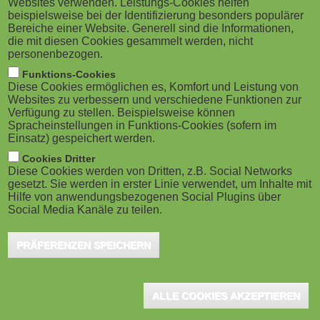
Websites verwenden. Leistungs-Cookies helfen
g
Bonn, Mai 2026 - In der neuen Ausgabe von
M
beispielsweise bei der Identifizierung besonders populärer
xPORT geht es um die Zusammenarbeit der
Bereiche einer Website. Generell sind die Informationen,
a
o
die mit diesen Cookies gesammelt werden, nicht
Bildungswirtschaft mit anderen
personenbezogen.
t
b
Organisationen bei internationalen
Funktions-Cookies
Diese Cookies ermöglichen es, Komfort und Leistung von
Geschäftsaktivitäten - ganz nach dem Motto
i
i
Websites zu verbessern und verschiedene Funktionen zur
Verfügung zu stellen. Beispielsweise können
"Gemeinsam sind wir stärker - Partner der deutschen
o
Spracheinstellungen in Funktions-Cookies (sofern im
l
Bildungswirtschaft".
Einsatz) gespeichert werden.
n
e
Cookies Dritter
Diese Cookies werden von Dritten, z.B. Social Networks
In der neuen Ausgabe von xPORT, herausgegeben von BIBB und
gesetzt. Sie werden in erster Linie verwendet, um Inhalte mit
)
iMOVE, geht es um die Zusammenarbeit der Bildungswirtschaft
Hilfe von anwendungsbezogenen Social Plugins über
Social Media Kanäle zu teilen.
mit anderen Organisationen bei internationalen
Geschäftsaktivitäten - ganz nach dem Motto "Gemeinsam sind
PRÄFERENZEN SPEICHERN
wir stärker - Partner der deutschen Bildungswirtschaft".
Laden Sie sich die neue Ausgabe 1/2026 des iMOVE-
ALLE COOKIES AKZEPTIEREN
Exportmagazins xPORT herunter!