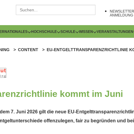
NEWSLETTE
ANMELDUNG
TERNATIONALES
HOCHSCHULE
SCHULE
WISSEN
VERANSTALTUNGEN
NING
CONTENT
EU-ENTGELTTRANSPARENZRICHTLINIE KO
renzrichtlinie kommt im Juni
em 7. Juni 2026 gilt die neue EU-Entgelttransparenzrichtlin
geltunterschiede offenzulegen, fair zu begründen und bei 