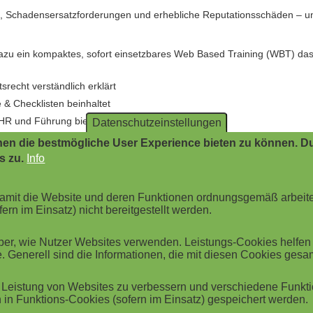
, Schadensersatzforderungen und erhebliche Reputationsschäden – und
dazu ein kompaktes, sofort einsetzbares Web Based Training (WBT) das
srecht verständlich erklärt
 & Checklisten beinhaltet
 HR und Führung bietet
Datenschutzeinstellungen
en die bestmögliche User Experience bieten zu können. Du
s zu.
Info
 damit die Website und deren Funktionen ordnungsgemäß arbeit
NIE
ern im Einsatz) nicht bereitgestellt werden.
r, wie Nutzer Websites verwenden. Leistungs-Cookies helfen be
eändert: 25.05.2026
. Generell sind die Informationen, die mit diesen Cookies ges
Leistung von Websites zu verbessern und verschiedene Funktio
in Funktions-Cookies (sofern im Einsatz) gespeichert werden.