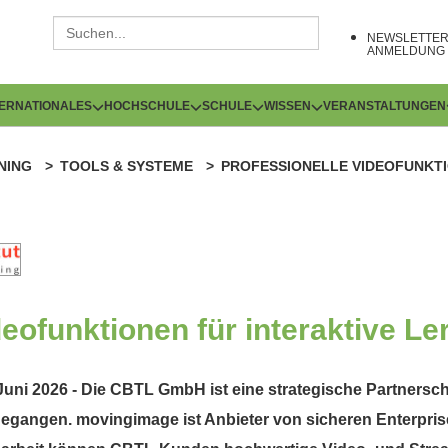
NEWSLETTE
ANMELDUNG
TERNATIONALES
HOCHSCHULE
SCHULE
WISSEN
VERANSTALTUNGEN
NING
TOOLS & SYSTEME
PROFESSIONELLE VIDEOFUNKTI
deofunktionen für interaktive L
uni 2026 - Die CBTL GmbH ist eine strategische Partnersc
gangen. movingimage ist Anbieter von sicheren Enterpri