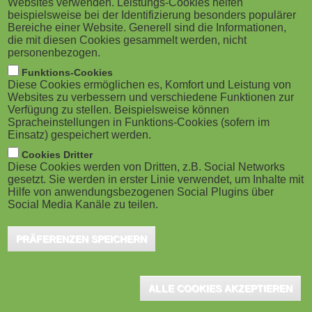
Websites verwenden. Leistungs-Cookies helfen
g
M
beispielsweise bei der Identifizierung besonders populärer
Innovationen" (KoLLI) an der DHBW
Bereiche einer Website. Generell sind die Informationen,
a
o
Karlsruhe ist nach zweijähriger Laufzeit planmäßig
die mit diesen Cookies gesammelt werden, nicht
personenbezogen.
beendet. Gefördert durch die Stiftung Innovation in der
t
b
Funktions-Cookies
Hochschullehre, wurden innovative Ansätze
Diese Cookies ermöglichen es, Komfort und Leistung von
i
i
Websites zu verbessern und verschiedene Funktionen zur
partizipativer Hochschullehre entwickelt, erprobt und
Verfügung zu stellen. Beispielsweise können
o
Spracheinstellungen in Funktions-Cookies (sofern im
empirisch untersucht. Mit dem Abschluss der
l
Einsatz) gespeichert werden.
Förderphase endet das Projekt formal – die
n
e
Cookies Dritter
entwickelten Konzepte, Materialien und Erkenntnisse
Diese Cookies werden von Dritten, z.B. Social Networks
gesetzt. Sie werden in erster Linie verwendet, um Inhalte mit
)
werden jedoch weiter genutzt und in möglichen
Hilfe von anwendungsbezogenen Social Plugins über
Social Media Kanäle zu teilen.
Folgeinitiativen weiterentwickelt.
PRÄFERENZEN SPEICHERN
Das Fundament: Was bedeutet Partizipation?
Zu Beginn des Projekts stand das Team vor der grundlegenden
ALLE COOKIES AKZEPTIEREN
Herausforderung, ein gemeinsames Verständnis von Partizipation
in der Hochschullehre zu erarbeiten. Da hierzu sehr