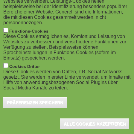
Websites verwenden. Leistungs-Cookies helfen
g
M
beispielsweise bei der Identifizierung besonders populärer
Bereiche einer Website. Generell sind die Informationen,
a
o
die mit diesen Cookies gesammelt werden, nicht
personenbezogen.
Gießen, Juni 2026 - Mit TreadEd lassen sich Online-
t
b
Funktions-Cookies
Kurse erstellen, die sich an jeden Lernenden
Diese Cookies ermöglichen es, Komfort und Leistung von
i
i
individuell anpassen. Gestützt auf KI, aber kontrolliert
Websites zu verbessern und verschiedene Funktionen zur
Verfügung zu stellen. Beispielsweise können
durch die jeweilige Expertise. Co-Founder und AI-
o
Spracheinstellungen in Funktions-Cookies (sofern im
l
Einsatz) gespeichert werden.
Engenieer Daniel Kaulbach stellt fünf Thesen für die
n
e
Cookies Dritter
Zukunft des Corporate Learning auf, die der
Diese Cookies werden von Dritten, z.B. Social Networks
Veränderung des Lernens durch und mit KI Rechnung
gesetzt. Sie werden in erster Linie verwendet, um Inhalte mit
)
Hilfe von anwendungsbezogenen Social Plugins über
tragen.
Social Media Kanäle zu teilen.
Die Arbeitswelt verändert sich schneller als je zuvor. Künstliche
PRÄFERENZEN SPEICHERN
Intelligenz verändert Tätigkeitsprofile, neue Tools ersetzen alte,
und was heute als Kernkompetenz gilt, kann morgen
ALLE COOKIES AKZEPTIEREN
automatisiert sein. L&D-Abteilungen stehen vor einer