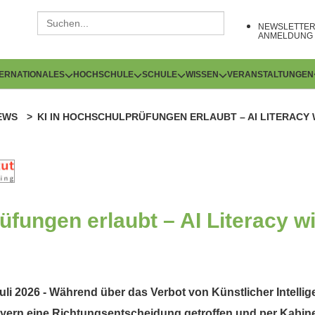
NEWSLETTE
ANMELDUNG
TERNATIONALES
HOCHSCHULE
SCHULE
WISSEN
VERANSTALTUNGEN
EWS
KI IN HOCHSCHULPRÜFUNGEN ERLAUBT – AI LITERAC
üfungen erlaubt – AI Literacy wi
li 2026 - Während über das Verbot von Künstlicher Intelli
ayern eine Richtungsentscheidung getroffen und per Kabi