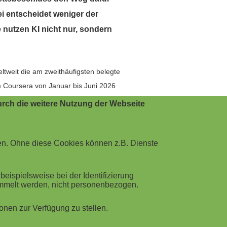
i entscheidet weniger der
 nutzen KI nicht nur, sondern
eltweit die am zweithäufigsten belegte
m Coursera von Januar bis Juni 2026
ende dieselben Kompetenzen, angeführt
rch die weitere Nutzung der Webseite
en. Ohne diese Cookies können z.B. Dienste
hrwert, sondern wie kompetent und
ondern bei deutschen Lernenden
ispielsweise bei der Identifizierung
ammelt werden, nicht personenbezogen.
atz von KI beschreibt, ist im Ranking
gineering" von Platz 16 auf Platz 5.
nen zur Verfügung zu stellen.
isse kritisch zu prüfen.