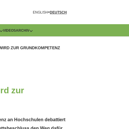
R
ENGLISH
DEUTSCH
VIDEOS
ARCHIV
Y WIRD ZUR GRUNDKOMPETENZ
rd zur
genz an Hochschulen debattiert
nettsbeschluss den Weg dafür