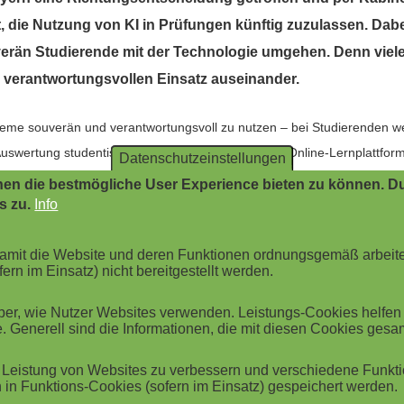
, die Nutzung von KI in Prüfungen künftig zuzulassen. Dabe
verän Studierende mit der Technologie umgehen. Denn viele
em verantwortungsvollen Einsatz auseinander.
Systeme souverän und verantwortungsvoll zu nutzen – bei Studierenden w
swertung studentischer Einschreibungen auf der Online-Lernplattfor
Datenschutzeinstellungen
dabei über Ländergrenzen hinweg: Auch in Deutschland belegen Studier
en die bestmögliche User Experience bieten zu können. Du
neering.
s zu.
Info
t für viele an Bedeutung
 damit die Website und deren Funktionen ordnungsgemäß arbeit
ern im Einsatz) nicht bereitgestellt werden.
ch wird, entscheidet immer weniger die bloße Bedienung über ihren Me
o haben governance-nahe Fähigkeiten nicht nur unter Studierenden, s
r, wie Nutzer Websites verwenden. Leistungs-Cookies helfen be
. Generell sind die Informationen, die mit diesen Cookies ges
n: "Responsible AI", das den ethischen und verantwortungsvollen Eins
ergleich zum Vorjahr von Platz 24 auf Platz 7 aufgestiegen; "Prompt En
Leistung von Websites zu verbessern und verschiedene Funktio
n Umgang mit KI-Tools, sondern verbessern auch ihre Fähigkeit, Ergebn
in Funktions-Cookies (sofern im Einsatz) gespeichert werden.