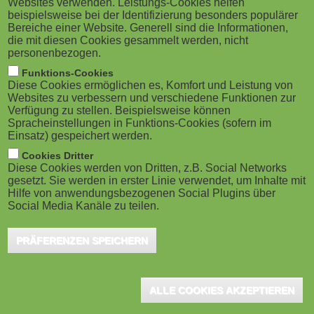
Websites verwenden. Leistungs-Cookies helfen
g
M
beispielsweise bei der Identifizierung besonders populärer
Bereiche einer Website. Generell sind die Informationen,
a
o
die mit diesen Cookies gesammelt werden, nicht
personenbezogen.
t
b
Funktions-Cookies
Diese Cookies ermöglichen es, Komfort und Leistung von
i
Bamberg, Juli 2026 - Mit ihrem Förderprogramm "KI
i
Websites zu verbessern und verschiedene Funktionen zur
Verfügung zu stellen. Beispielsweise können
meets vhb: Experimentelle Ansätze in der Online-Lehre
o
Spracheinstellungen in Funktions-Cookies (sofern im
l
Einsatz) gespeichert werden.
ermöglichen" hat die Virtuelle Hochschule Bayern
n
e
Cookies Dritter
(vhb) den Einsatz von Künstlicher Intelligenz in der
Diese Cookies werden von Dritten, z.B. Social Networks
hochschulübergreifenden Online-Lehre systematisch
gesetzt. Sie werden in erster Linie verwendet, um Inhalte mit
)
Hilfe von anwendungsbezogenen Social Plugins über
erprobt. Insgesamt 33 Projekte unter Beteiligung von
Social Media Kanäle zu teilen.
29 bayerischen Hochschulen wurden gefördert, um KI-
PRÄFERENZEN SPEICHERN
Anwendungen in digitalen Lehr- und Lernsettings von
CLASSIC vhb- und OPEN vhb-Kursen zu entwickeln,
zu testen und wissenschaftlich zu evaluieren. Die
ALLE COOKIES AKZEPTIEREN
Ergebnisse wurden nun vorgestellt.