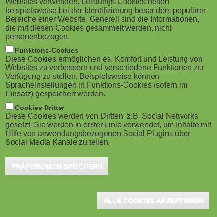
Websites verwenden. Leistungs-Cookies helfen
g
Berlin/Hanau, Februar 2026 - Die
M
beispielsweise bei der Identifizierung besonders populärer
Preisträgerinnen und Preisträger des
Bereiche einer Website. Generell sind die Informationen,
a
o
die mit diesen Cookies gesammelt werden, nicht
bundesweiten Wettbewerbs "Deutscher
personenbezogen.
t
b
Lehrkräftepreis - Unterricht innovativ" 2025 stehen
Funktions-Cookies
Diese Cookies ermöglichen es, Komfort und Leistung von
fest. Die hochkarätige Jury unter Leitung von Prof. Dr.
i
i
Websites zu verbessern und verschiedene Funktionen zur
Verfügung zu stellen. Beispielsweise können
David-S. Di Fuccia hat entschieden: Zehn Lehrkräfte,
o
Spracheinstellungen in Funktions-Cookies (sofern im
l
fünf Teams und drei Schulleitungen aus insgesamt
Einsatz) gespeichert werden.
n
e
zehn Bundesländern wurden in der Wettbewerbsrunde
Cookies Dritter
Diese Cookies werden von Dritten, z.B. Social Networks
2025 ausgezeichnet.
gesetzt. Sie werden in erster Linie verwendet, um Inhalte mit
)
Hilfe von anwendungsbezogenen Social Plugins über
Social Media Kanäle zu teilen.
Zehn besonders engagierte Lehrkräfte von ihren
Schülerinnen und Schülern nominiert
PRÄFERENZEN SPEICHERN
In "Ausgezeichnete Lehrkräfte", eine der drei
Wettbewerbskategorien, wurden zehn besonders engagierte
ALLE COOKIES AKZEPTIEREN
Lehrkräfte ausgezeichnet, die von ihren Schülerinnen und