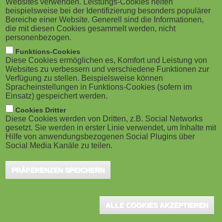
Websites verwenden. Leistungs-Cookies helfen
g
M
beispielsweise bei der Identifizierung besonders populärer
Bereiche einer Website. Generell sind die Informationen,
a
o
die mit diesen Cookies gesammelt werden, nicht
personenbezogen.
Berlin, November 2023 – Jetzt wurden die Preise des
t
b
Funktions-Cookies
Wettbewerbs D-BOP des Bundesministeriums für
Diese Cookies ermöglichen es, Komfort und Leistung von
i
i
Bildung und Forschung (BMBF) für digitale
Websites zu verbessern und verschiedene Funktionen zur
Verfügung zu stellen. Beispielsweise können
Berufsorientierungsangebote verliehen. Helliwood
o
Spracheinstellungen in Funktions-Cookies (sofern im
l
Einsatz) gespeichert werden.
media & education im fjs e. V. freut sich über die
n
e
Cookies Dritter
Auszeichnung für die Future Skills Box der Initiative IT-
Diese Cookies werden von Dritten, z.B. Social Networks
Fitness in der Kategorie "Arbeitswelt 4.0" und nahm
gesetzt. Sie werden in erster Linie verwendet, um Inhalte mit
)
Hilfe von anwendungsbezogenen Social Plugins über
den Preis persönlich von Bildungsministerin Bettina
Social Media Kanäle zu teilen.
Stark-Watzinger entgegen.
PRÄFERENZEN SPEICHERN
In der Kategorie "Arbeitswelt 4.0" werden Angebote zur
beruflichen Orientierung gewürdigt, die Jugendlichen und deren
ALLE COOKIES AKZEPTIEREN
erwachsenen Begleiter:innen die Veränderungsprozesse in der