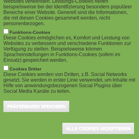
Websites verwenden. Leistungs-Cookies helfen
g
Ottobrunn, Juni 2025 - Digitale Endgeräte,
M
beispielsweise bei der Identifizierung besonders populärer
soziale Medien, künstliche Intelligenz – und
Bereiche einer Website. Generell sind die Informationen,
a
o
die mit diesen Cookies gesammelt werden, nicht
mittendrin die Lehrkräfte, die all diesen
personenbezogen.
t
b
Entwicklungen gerecht werden sollen. Dabei geht es
Funktions-Cookies
Diese Cookies ermöglichen es, Komfort und Leistung von
längst nicht mehr nur um Technikverständnis, sondern
i
i
Websites zu verbessern und verschiedene Funktionen zur
Verfügung zu stellen. Beispielsweise können
um Medienkompetenz, pädagogische Verantwortung
o
Spracheinstellungen in Funktions-Cookies (sofern im
l
und den Schutz junger Menschen im digitalen Raum.
Einsatz) gespeichert werden.
n
e
Viele Schulen sind damit strukturell und personell
Cookies Dritter
Diese Cookies werden von Dritten, z.B. Social Networks
überfordert. Wie können Lehrkräfte im Spannungsfeld
gesetzt. Sie werden in erster Linie verwendet, um Inhalte mit
)
Hilfe von anwendungsbezogenen Social Plugins über
zwischen digitalem Wandel und Bildungsauftrag
Social Media Kanäle zu teilen.
nachhaltig entlastet und gestärkt werden?
PRÄFERENZEN SPEICHERN
Die Anforderungen an Lehrkräfte haben sich in den vergangenen
Jahren drastisch verändert. Digitalisierung, Heterogenität in der
ALLE COOKIES AKZEPTIEREN
Schülerschaft, gesellschaftlicher Wandel und Lehrkräftemangel
wirken zusammen – mit spürbaren Folgen im Schulalltag. Viele