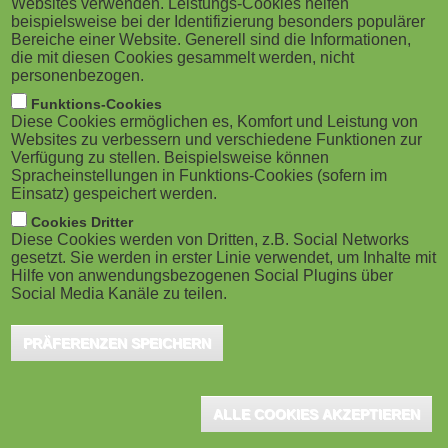
Websites verwenden. Leistungs-Cookies helfen
g
M
beispielsweise bei der Identifizierung besonders populärer
Leitfaden zur Beschaffung von
Bereiche einer Website. Generell sind die Informationen,
a
o
Schülergeräten, der Schulen und Schulträgern dabei
die mit diesen Cookies gesammelt werden, nicht
personenbezogen.
helfen soll, die Bildung in der digitalen Welt
t
b
Funktions-Cookies
voranzutreiben. Angesichts des DigitalPakt Schule,
Diese Cookies ermöglichen es, Komfort und Leistung von
i
i
Websites zu verbessern und verschiedene Funktionen zur
der in erster Linie die Finanzierung digitaler
Verfügung zu stellen. Beispielsweise können
o
Spracheinstellungen in Funktions-Cookies (sofern im
Netzwerkinfrastrukturen unterstützt, ist es von großer
l
Einsatz) gespeichert werden.
Bedeutung, mobile Endgeräte im schulischen Kontext
n
e
Cookies Dritter
optimal nutzen zu können.
Diese Cookies werden von Dritten, z.B. Social Networks
gesetzt. Sie werden in erster Linie verwendet, um Inhalte mit
)
Hilfe von anwendungsbezogenen Social Plugins über
Eine 1:1-Ausstattung der Schüler/innen mit Endgeräten ist nicht
Social Media Kanäle zu teilen.
nur empfehlenswert, sondern sollte als Grundvoraussetzung für
PRÄFERENZEN SPEICHERN
die Umsetzung zeitgemäßer Lernformen wie erforschendes und
multimediales Lernen betrachtet werden.
Internationale Studien belegen eindeutig, dass eine 1:1-
ALLE COOKIES AKZEPTIEREN
Ausstattung, also die Bereitstellung eines individuellen Geräts pro