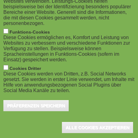
Websites verwenden. Leistungs-Cookies helfen
g
M
beispielsweise bei der Identifizierung besonders populärer
schulfreien Zeit schauen? Das fragen sich
Bereiche einer Website. Generell sind die Informationen,
a
o
derzeit viele Lehrkräfte, Eltern und auch die
die mit diesen Cookies gesammelt werden, nicht
personenbezogen.
Schülerinnen und Schüler selbst. Der Deutsche
t
b
Funktions-Cookies
Bildungsserver hat Empfehlungen für das
Diese Cookies ermöglichen es, Komfort und Leistung von
i
i
Websites zu verbessern und verschiedene Funktionen zur
multimediale Lernen in einem neuen Online-Dossier
Verfügung zu stellen. Beispielsweise können
o
Spracheinstellungen in Funktions-Cookies (sofern im
zusammengestellt.
l
Einsatz) gespeichert werden.
n
e
Cookies Dritter
Das Dossier verlinkt zum einen auf verschiedene Online-
Diese Cookies werden von Dritten, z.B. Social Networks
gesetzt. Sie werden in erster Linie verwendet, um Inhalte mit
Angebote mit Filmen und weiteren multimedialen Inhalten, die für
)
Hilfe von anwendungsbezogenen Social Plugins über
den Unterricht und insbesondere für das Lernen zuhause
Social Media Kanäle zu teilen.
geeignet sind. Dazu zählt zum Beispiel die Mediathek des FWU
Institut für Film und Bild in Wissenschaft und Unterricht. Dort kann
PRÄFERENZEN SPEICHERN
man rund 4.400 Filme und Sequenzen, zahlreiche Bildergalerien,
Arbeitsblätter und interaktive Lerneinheiten abrufen. Ein weiteres
ALLE COOKIES AKZEPTIEREN
Beispiel ist die Plattform "Planet Schule", ein gemeinsames