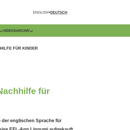
R
ENGLISH
DEUTSCH
VIDEOS
ARCHIV
HILFE FÜR KINDER
achhilfe für
e der englischen Sprache für
ässige EFL-App Lingumi aufgekauft.