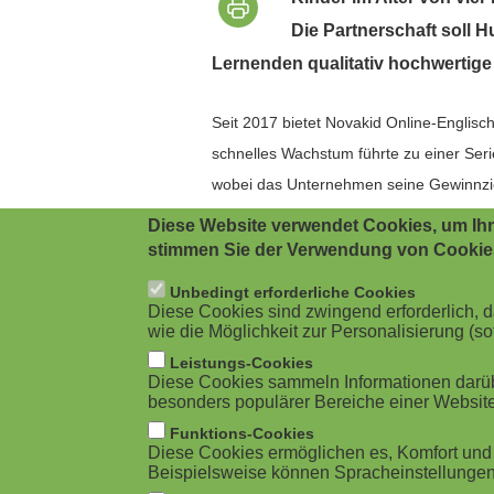
i
g
Die Partnerschaft soll 
g
a
Lernenden qualitativ hochwertig
a
t
Seit 2017 bietet Novakid Online-Englis
t
i
schnelles Wachstum führte zu einer Ser
wobei das Unternehmen seine Gewinnziel
i
o
Lingumi, 2016 gegründet und von europäi
Diese Website verwendet Cookies, um Ihn
o
n
stimmen Sie der Verwendung von Cookie
Lektionen für Schüler im Alter von zwei 
n
über zwei Millionen Nutzern für seine E
Unbedingt erforderliche Cookies
Diese Cookies sind zwingend erforderlich,
"Die Übernahme von Lingumi öffnet Ler
wie die Möglichkeit zur Personalisierung (sof
"Schüler können ein Lernökosystem erk
Leistungs-Cookies
Diese Cookies sammeln Informationen darübe
muttersprachlichen Englischlehrern komb
besonders populärer Bereiche einer Website
Erlebnis gewährleisten."
Funktions-Cookies
Diese Cookies ermöglichen es, Komfort und 
"Indem wir Lernenden kostenlosen Zugan
Beispielsweise können Spracheinstellungen 
erweitern wir den Zugang für viel mehr K