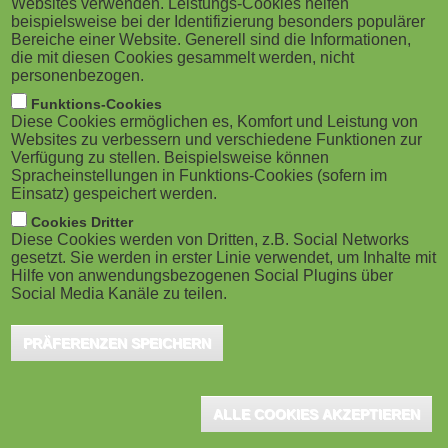
Websites verwenden. Leistungs-Cookies helfen
g
M
beispielsweise bei der Identifizierung besonders populärer
Bereiche einer Website. Generell sind die Informationen,
a
o
die mit diesen Cookies gesammelt werden, nicht
personenbezogen.
t
b
Funktions-Cookies
Lingen, Februar 2025 - Das Thema Lerncoaching spielt
Diese Cookies ermöglichen es, Komfort und Leistung von
i
i
Websites zu verbessern und verschiedene Funktionen zur
in den Schulen eine immer größere Rolle. Doch, weg
Verfügung zu stellen. Beispielsweise können
o
Spracheinstellungen in Funktions-Cookies (sofern im
l
vom Schlagwort: Was steckt eigentlich dahinter und
Einsatz) gespeichert werden.
was würde eine konsequente Umsetzung bedeuten?
n
e
Cookies Dritter
Bildungsexpertin Judith Hilmes am Ludwig-
Diese Cookies werden von Dritten, z.B. Social Networks
gesetzt. Sie werden in erster Linie verwendet, um Inhalte mit
)
Windthorst-Haus mit langjähriger Expertise aus der
Hilfe von anwendungsbezogenen Social Plugins über
Social Media Kanäle zu teilen.
Lehrkräftefortbildung fordert in diesem
Zusammenhang "vom traditionellen Frontalunterricht
PRÄFERENZEN SPEICHERN
radikal Abstand zu nehmen" und die Verantwortung
für die Gestaltung der individuellen Lernprozesse den
ALLE COOKIES AKZEPTIEREN
Schüler:innen zu übertragen. Zahlreiche Beispiele
würden zeigen, dass das funktioniert, wenn es mit der