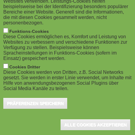
Websites verwenden. Leistungs-Cookies helfen
g
M
beispielsweise bei der Identifizierung besonders populärer
Bereiche einer Website. Generell sind die Informationen,
a
o
die mit diesen Cookies gesammelt werden, nicht
personenbezogen.
t
b
Funktions-Cookies
Hamburg, März 2024 - In der memox.world in Frankfurt
Diese Cookies ermöglichen es, Komfort und Leistung von
i
i
Websites zu verbessern und verschiedene Funktionen zur
a.M. feiert VIWIS am 2. Mai 2024 ab 11 Uhr sein 25-
Verfügung zu stellen. Beispielsweise können
o
Spracheinstellungen in Funktions-Cookies (sofern im
l
jähriges Bestehen mit einer Veranstaltung unter dem
Einsatz) gespeichert werden.
Titel "Chat. Prompt. Learn. Change. Wie KI die Aus-
n
e
Cookies Dritter
und Weiterbildung transformiert". Die neue Generation
Diese Cookies werden von Dritten, z.B. Social Networks
gesetzt. Sie werden in erster Linie verwendet, um Inhalte mit
)
betrieblichen Lernens wird vorgestellt und darüber
Hilfe von anwendungsbezogenen Social Plugins über
Social Media Kanäle zu teilen.
diskutiert, für welche Arbeitswelt zukünftig ausgebildet
wird.
PRÄFERENZEN SPEICHERN
Die Jubiläums-Veranstaltung will den Teilnehmer:innen folgendes
bieten:
ALLE COOKIES AKZEPTIEREN