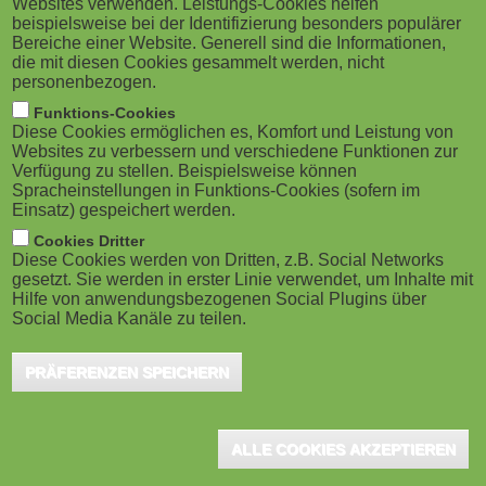
Websites verwenden. Leistungs-Cookies helfen
g
M
beispielsweise bei der Identifizierung besonders populärer
Bereiche einer Website. Generell sind die Informationen,
a
o
die mit diesen Cookies gesammelt werden, nicht
personenbezogen.
Hannover, April 2018 - Wenn am 11. Juni 2018 auf dem
t
b
Funktions-Cookies
Messegelände in Hannover die neue CEBIT startet,
Diese Cookies ermöglichen es, Komfort und Leistung von
i
i
wird die ganze Stadt zur CEBIT-City. "Zusammen mit
Websites zu verbessern und verschiedene Funktionen zur
Verfügung zu stellen. Beispielsweise können
vielen Partnern werden wir die Stimmung, die
o
Spracheinstellungen in Funktions-Cookies (sofern im
l
Einsatz) gespeichert werden.
Atmosphäre und die Themen der CEBIT mitten in die
n
e
Cookies Dritter
Stadt tragen. Denn CEBIT und Hannover gehören
Diese Cookies werden von Dritten, z.B. Social Networks
untrennbar zusammen. Wir wollen, dass Hannover zur
gesetzt. Sie werden in erster Linie verwendet, um Inhalte mit
)
Hilfe von anwendungsbezogenen Social Plugins über
CEBIT richtig brummt", sagte Oliver Frese, Vorstand
Social Media Kanäle zu teilen.
der Deutschen Messe AG am Montag in Hannover. "Im
PRÄFERENZEN SPEICHERN
Sommer kann sich Hannover als Gastgeberin,
Messestandort und attraktives Ziel für Gäste aus der
ganzen Welt von seiner schönsten Seite präsentieren",
ALLE COOKIES AKZEPTIEREN
unterstrich Stefan Schostok, Oberbürgermeister der