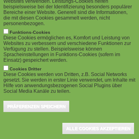
Websites verwenden. Leistungs-Cookies helfen
g
M
beispielsweise bei der Identifizierung besonders populärer
Zürich, Juni 2024 - Wie lässt sich die
Bereiche einer Website. Generell sind die Informationen,
a
o
Führungsentwicklung mit digitalen Formaten
die mit diesen Cookies gesammelt werden, nicht
personenbezogen.
unterstützen? Wie kann das in der Praxis
t
b
Funktions-Cookies
aussehen? Was sagen die Mitarbeitenden dazu? Zu
Diese Cookies ermöglichen es, Komfort und Leistung von
i
i
Websites zu verbessern und verschiedene Funktionen zur
Gast im Webinar von Somedia Learning bei Simon
Verfügung zu stellen. Beispielsweise können
o
Knoth - am 25. Juni von 13.15 bis 14 Uhr - ist Mirjam
Spracheinstellungen in Funktions-Cookies (sofern im
l
Einsatz) gespeichert werden.
Minnier von der Genossenschaft Migros Aare.
n
e
Cookies Dritter
Diese Cookies werden von Dritten, z.B. Social Networks
gesetzt. Sie werden in erster Linie verwendet, um Inhalte mit
Zu Gast bei Simon Knoth ist Mirjam Minnier von der
)
Hilfe von anwendungsbezogenen Social Plugins über
Genossenschaft Migros Aare. Sie gibt Einblick in das digitale
Social Media Kanäle zu teilen.
Führungsprogramm der Genossenschaft Migros Aare und
erzählt, worauf es bei der Umsetzung solcher Projekte ankommt.
PRÄFERENZEN SPEICHERN
Datum: 25.6.2024
Zeit: 13.15 bis 14.00 Uhr
ALLE COOKIES AKZEPTIEREN
Host:
Simon Knoth von Somedia Learning AG