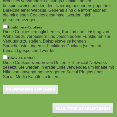
Websites verwenden. Leistungs-Cookies helfen
g
Münster, Juni 2021 - Es gibt zahlreiche
M
beispielsweise bei der Identifizierung besonders populärer
Forschungsansätze und Förderkonzepte, um
Bereiche einer Website. Generell sind die Informationen,
a
o
die mit diesen Cookies gesammelt werden, nicht
das Potenzial und die Talente von
personenbezogen.
t
b
Schülerinnen und Schülern zu fördern. Wie lassen
Funktions-Cookies
Diese Cookies ermöglichen es, Komfort und Leistung von
sich diese Strategien mit dem Thema der nachhaltigen
i
i
Websites zu verbessern und verschiedene Funktionen zur
Verfügung zu stellen. Beispielsweise können
Bildung konkret verbinden? Das ist die zentrale Frage
o
Spracheinstellungen in Funktions-Cookies (sofern im
l
des 7. Münsterschen Bildungskongresses, der vom
Einsatz) gespeichert werden.
n
e
22. bis zum 25. September als digitales Event
Cookies Dritter
Diese Cookies werden von Dritten, z.B. Social Networks
stattfinden wird. Die Veranstaltung trägt den Titel:
gesetzt. Sie werden in erster Linie verwendet, um Inhalte mit
)
Hilfe von anwendungsbezogenen Social Plugins über
"Potenziale erkennen - Talente entwickeln - Bildung
Social Media Kanäle zu teilen.
nachhaltig gestalten". Gastgeber des Kongresses, zu
dem rund 1.000 Teilnehmer erwartet werden, ist das
PRÄFERENZEN SPEICHERN
Internationale Centrum für Begabungsforschung
(ICBF) der Westfälischen Wilhelms-Universität (WWU)
ALLE COOKIES AKZEPTIEREN
Münster.