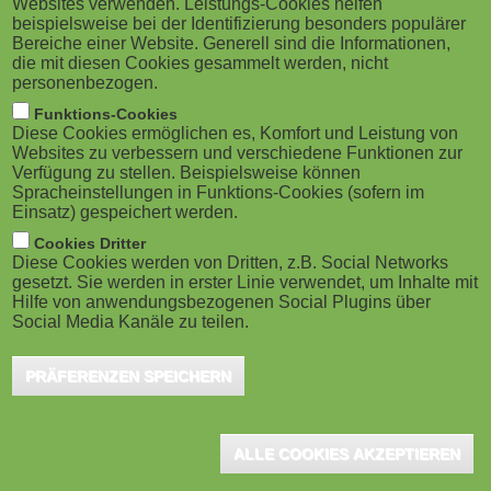
Websites verwenden. Leistungs-Cookies helfen
g
M
beispielsweise bei der Identifizierung besonders populärer
Qualität und Professionalität als Messlatte an
Bereiche einer Website. Generell sind die Informationen,
a
o
die Digitalisierung in der Erwachsenen- und
die mit diesen Cookies gesammelt werden, nicht
personenbezogen.
Weiterbildung. Die Veranstalter laden am 1. Dezember
t
b
Funktions-Cookies
ein, das Thema zu diskutieren, das nicht nur im
Diese Cookies ermöglichen es, Komfort und Leistung von
i
i
Websites zu verbessern und verschiedene Funktionen zur
Bildungsbereich während der Corona-Pandemie einen
Verfügung zu stellen. Beispielsweise können
o
Spracheinstellungen in Funktions-Cookies (sofern im
gewaltigen Schub erhalten hat.
l
Einsatz) gespeichert werden.
n
e
Cookies Dritter
Die Verbreitung digitaler Formate und Tools hat sich seit dem
Diese Cookies werden von Dritten, z.B. Social Networks
gesetzt. Sie werden in erster Linie verwendet, um Inhalte mit
Frühjahr 2020 rasant beschleunigt, aber Fragen der Qualität und
)
Hilfe von anwendungsbezogenen Social Plugins über
Professionalität mussten unter Zeitdruck oft zurückgestellt
Social Media Kanäle zu teilen.
werden. Damit sind sie aber nicht weniger wichtig geworden,
sondern nach den Phasen der Überlebenssicherung und der
PRÄFERENZEN SPEICHERN
spontanen Digitalisierung nun besonders wichtig. Eingeladen sind
alle, die in der Erwachsenen- und Weiterbildung tätig sind oder
ALLE COOKIES AKZEPTIEREN
educational technologies entwickeln: Leitende, Planende und