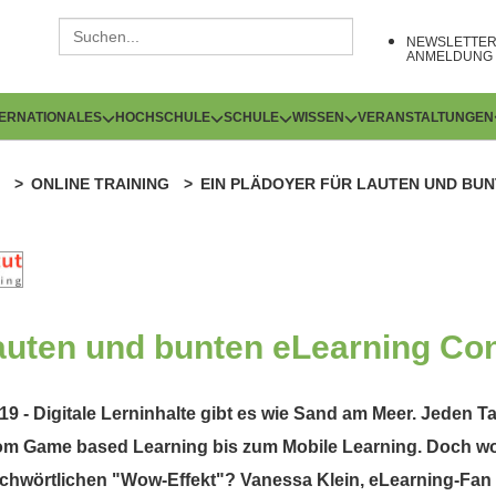
NEWSLETTE
ANMELDUNG
TERNATIONALES
HOCHSCHULE
SCHULE
WISSEN
VERANSTALTUNGEN
ONLINE TRAINING
EIN PLÄDOYER FÜR LAUTEN UND BU
lauten und bunten eLearning Co
9 - Digitale Lerninhalte gibt es wie Sand am Meer. Jeden 
om Game based Learning bis zum Mobile Learning. Doch w
richwörtlichen "Wow-Effekt"? Vanessa Klein, eLearning-Fa