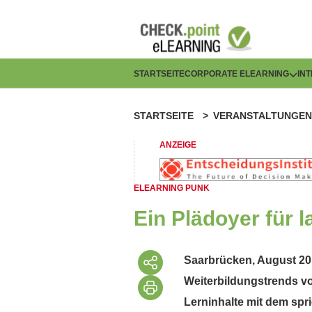
Direkt
zum
Inhalt
H
STARTSEITE
CORPORATE ELEARNING
IN
a
STARTSEITE
VERANSTALTUNGEN
P
u
f
ANZEIGE
p
a
t
ELEARNING PUNK
d
n
Ein Plädoyer für 
n
a
a
Saarbrücken, August 201
v
Weiterbildungstrends v
v
i
Lerninhalte mit dem sp