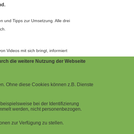
nd.
n und Tipps zur Umsetzung. Alle drei
ich.
n Videos mit sich bringt, informiert
rch die weitere Nutzung der Webseite
en. Ohne diese Cookies können z.B. Dienste
ispielsweise bei der Identifizierung
ammelt werden, nicht personenbezogen.
nen zur Verfügung zu stellen.