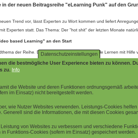
e in der neuen Beitragsreihe "eLearning Punk" auf den Gru
neuen Trend vor, lässt Experten zu Wort kommen und liefert Anregunge
mit Experten statt. Das Thema: Der "hot shit" der letzten Monate natürl
ideo based Learning" an den Start
thema der Reihe. Der Beitrag verrät, welche Vorteile Lernen mit Hilfe vo
Datenschutzeinstellungen
-Formate und liefert Tipps zur Erstellung von Trainingsvideos.
en die bestmögliche User Experience bieten zu können. Du
s zu.
Info
 damit die Website und deren Funktionen ordnungsgemäß arbeit
GAME BASED LEARNING
MOBILE LEARNING
ern im Einsatz) nicht bereitgestellt werden.
r, wie Nutzer Websites verwenden. Leistungs-Cookies helfen be
. Generell sind die Informationen, die mit diesen Cookies ges
Leistung von Websites zu verbessern und verschiedene Funktio
in Funktions-Cookies (sofern im Einsatz) gespeichert werden.