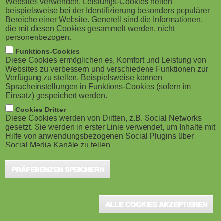
Websites verwenden. Leistungs-Cookies helfen
g
M
beispielsweise bei der Identifizierung besonders populärer
Bereiche einer Website. Generell sind die Informationen,
a
o
die mit diesen Cookies gesammelt werden, nicht
personenbezogen.
t
b
Funktions-Cookies
Berlin, Dezember 2020 - Noch bis 10. Dezember 2020
Diese Cookies ermöglichen es, Komfort und Leistung von
i
i
Websites zu verbessern und verschiedene Funktionen zur
können Sie sich am Kundenvotum für den
Verfügung zu stellen. Beispielsweise können
o
Spracheinstellungen in Funktions-Cookies (sofern im
l
deutschsprachigen eLearning-Markt beteiligen.
Einsatz) gespeichert werden.
Nehmen Sie sich 15 Minuten Zeit und bewerten Sie
n
e
Cookies Dritter
jetzt anhand eines ausgefeilten und erprobten
Diese Cookies werden von Dritten, z.B. Social Networks
gesetzt. Sie werden in erster Linie verwendet, um Inhalte mit
)
Fragenkatalogs Ihren eLearning-Dienstleister! Die
Hilfe von anwendungsbezogenen Social Plugins über
Social Media Kanäle zu teilen.
zwölfte Auflage des eLearningCHECK stellt
Fragebögen in den Kategorien Lerntools (LMS, LCMS,
PRÄFERENZEN SPEICHERN
Autorentools, Learning Ecosystems), Blended
Learning-Projekte, Performance
ALLE COOKIES AKZEPTIEREN
Support/Microlearning, Beratung/Change
Management, Standard-Content und Individuelle