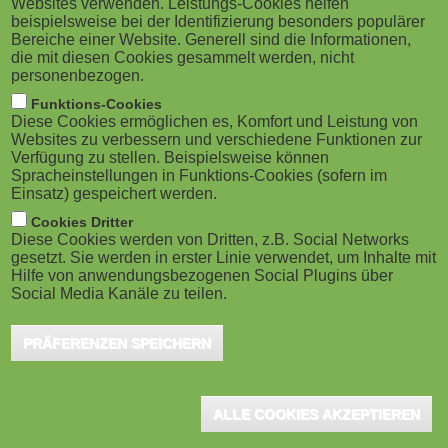
Websites verwenden. Leistungs-Cookies helfen
g
M
beispielsweise bei der Identifizierung besonders populärer
Köln, Juni 2017 - Der gamescom congress ist
Bereiche einer Website. Generell sind die Informationen,
a
o
Europas führende Konferenz für Trends und
die mit diesen Cookies gesammelt werden, nicht
personenbezogen.
Potenziale von Computerspielen abseits des
t
b
Funktions-Cookies
Spielspaßes an der heimischen Spielekonsole. Unter
Diese Cookies ermöglichen es, Komfort und Leistung von
i
i
Websites zu verbessern und verschiedene Funktionen zur
dem Motto "Mehr als Spiele" beleuchtet der
Verfügung zu stellen. Beispielsweise können
o
gamescom congress am 23. August 2017 in Köln
Spracheinstellungen in Funktions-Cookies (sofern im
l
Einsatz) gespeichert werden.
beispielsweise die ökonomischen
n
e
Cookies Dritter
Einsatzmöglichkeiten sowie die Relevanz von
Diese Cookies werden von Dritten, z.B. Social Networks
gesetzt. Sie werden in erster Linie verwendet, um Inhalte mit
)
Computerspielen für Kultur und Gesellschaft.
Hilfe von anwendungsbezogenen Social Plugins über
Social Media Kanäle zu teilen.
Erneut konnten hochkarätige Referenten aus dem In- und
PRÄFERENZEN SPEICHERN
Ausland gewonnen werden, darunter Paul Galloway vom MoMA
New York, Prof. Dr. Markus Gabriel, Deutschlands jüngster
Philosophie-Professor, Edward Partridge vom WWF oder
ALLE COOKIES AKZEPTIEREN
YouTuber Matt Lees aus London. Der Kongress findet im