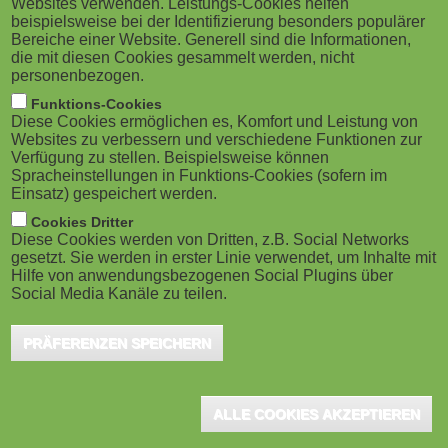
Websites verwenden. Leistungs-Cookies helfen
g
M
beispielsweise bei der Identifizierung besonders populärer
Karlsruhe, August 2024 - Die Art und Weise,
Bereiche einer Website. Generell sind die Informationen,
a
o
wie wir mit Computern und digitalen
die mit diesen Cookies gesammelt werden, nicht
personenbezogen.
Technologien umgehen, prägt nicht nur die
t
b
Funktions-Cookies
Arbeitswelt, sondern auch den Alltag. Die
Diese Cookies ermöglichen es, Komfort und Leistung von
i
i
Websites zu verbessern und verschiedene Funktionen zur
Herausforderungen und Chancen dieser Entwicklung
Verfügung zu stellen. Beispielsweise können
o
stehen im Mittelpunkt bei der "Mensch und Computer
Spracheinstellungen in Funktions-Cookies (sofern im
l
Einsatz) gespeichert werden.
(MuC)", Europas größter Konferenzserie im
n
e
Cookies Dritter
Themenbereich Mensch-Computer-Interaktion, die
Diese Cookies werden von Dritten, z.B. Social Networks
gesetzt. Sie werden in erster Linie verwendet, um Inhalte mit
)
vom 01. bis 04. September 2024 erstmals am
Hilfe von anwendungsbezogenen Social Plugins über
Social Media Kanäle zu teilen.
Karlsruher Institut für Technologie (KIT) stattfindet.
PRÄFERENZEN SPEICHERN
Unter dem Motto „Hybrid Worlds“ bietet sie eine Plattform für den
interdisziplinären Austausch zwischen Fachleuten aus
Wissenschaft und Praxis. Die Themen reichen von
ALLE COOKIES AKZEPTIEREN
Gebrauchstauglichkeit und Barrierefreiheit über neue