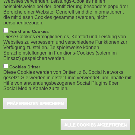
Websites verwenden. Leistungs-Cookies helfen
g
M
beispielsweise bei der Identifizierung besonders populärer
Hamburg, Januar 2023 - Eine innovative
Bereiche einer Website. Generell sind die Informationen,
a
o
Personalentwicklung meistert
die mit diesen Cookies gesammelt werden, nicht
personenbezogen.
Talentmanagement und Kompetenzdefizite
t
b
Funktions-Cookies
von Mitarbeiterinnen und Mitarbeitern vor dem
Diese Cookies ermöglichen es, Komfort und Leistung von
i
i
Websites zu verbessern und verschiedene Funktionen zur
Hintergrund einer stetig komplexer werdenden
Verfügung zu stellen. Beispielsweise können
o
Arbeitswelt. Für diese Herausforderung werden die
Spracheinstellungen in Funktions-Cookies (sofern im
l
Einsatz) gespeichert werden.
Teilnehmerinnen und Teilnehmer der Weiterbildung
n
e
Cookies Dritter
Human Resource Management des Zentrums für
Diese Cookies werden von Dritten, z.B. Social Networks
gesetzt. Sie werden in erster Linie verwendet, um Inhalte mit
)
Weiterbildung der Universität Hamburg gerüstet. Die
Hilfe von anwendungsbezogenen Social Plugins über
Social Media Kanäle zu teilen.
Weiterbildung findet berufsbegleitend an
sechs Wochenenden statt.
PRÄFERENZEN SPEICHERN
Neben grundlegenden personalwirtschaftlichen Aufgaben,
Instrumenten und Strategien werden ausgewählte Themen der
ALLE COOKIES AKZEPTIEREN
operativen Personalarbeit im digitalen Wandel behandelt, z. B.