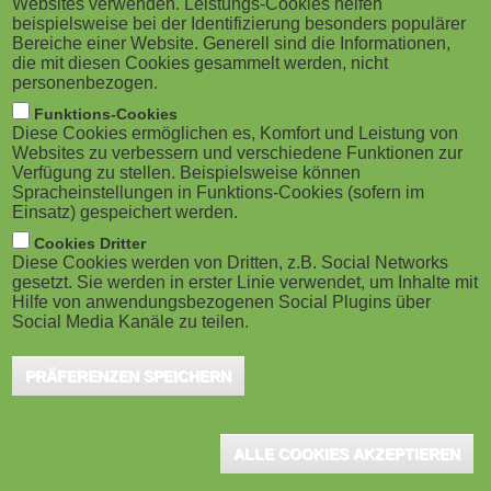
Websites verwenden. Leistungs-Cookies helfen
g
M
beispielsweise bei der Identifizierung besonders populärer
Bereiche einer Website. Generell sind die Informationen,
a
o
die mit diesen Cookies gesammelt werden, nicht
personenbezogen.
Berlin, November 2017 - Eine internationale
t
b
Funktions-Cookies
Expertengruppe für Datensicherheit und Datenschutz
Diese Cookies ermöglichen es, Komfort und Leistung von
i
i
im Bereich Bildung warnt, dass der Bildungssektor
Websites zu verbessern und verschiedene Funktionen zur
Verfügung zu stellen. Beispielsweise können
möglicherweise nicht auf die anstehende Umsetzung
o
Spracheinstellungen in Funktions-Cookies (sofern im
l
Einsatz) gespeichert werden.
der neuen EU-Rechtsvorschriften zum Datenschutz,
n
e
Cookies Dritter
die Datenschutz-Grundverordnung (DSGVO),
Diese Cookies werden von Dritten, z.B. Social Networks
vorbereitet ist. Dies wird auf der 23. globalen,
gesetzt. Sie werden in erster Linie verwendet, um Inhalte mit
)
Hilfe von anwendungsbezogenen Social Plugins über
branchenübergreifende Konferenz für
Social Media Kanäle zu teilen.
technologiegestützte Aus- und Weiterbildung, OEB
PRÄFERENZEN SPEICHERN
Global, vom 6. bis 8. Dezember 2017 in Berlin diskutiert
werden.
ALLE COOKIES AKZEPTIEREN
Die Experten, denen Miho Tanaka von der Enobyte GmbH,