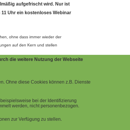
mäßig aufgefrischt wird. Nur ist
 11 Uhr ein kostenloses Webinar
schen, ohne dass immer wieder der
lungen auf den Kern und stellen
rch die weitere Nutzung der Webseite
r.
en VIWIS Lernbegleitern KI-
en. Ohne diese Cookies können z.B. Dienste
ispielsweise bei der Identifizierung
ammelt werden, nicht personenbezogen.
nen zur Verfügung zu stellen.