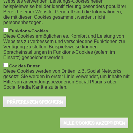
Websites verwenden. Leistungs-Cookies helfen
g
M
beispielsweise bei der Identifizierung besonders populärer
Berlin, Februar 2021 – Europas führende
Bereiche einer Website. Generell sind die Informationen,
a
o
Plattform für eMail-Marketing, Sendinblue,
die mit diesen Cookies gesammelt werden, nicht
personenbezogen.
hat zu Beginn des neuen Jahres seine
t
b
Funktions-Cookies
Academy in deutscher Sprache gelauncht. Zum
Diese Cookies ermöglichen es, Komfort und Leistung von
i
i
Websites zu verbessern und verschiedene Funktionen zur
Auftakt lernen Interessierte im ersten Kurs, wie eine
Verfügung zu stellen. Beispielsweise können
o
erfolgreiche eMail-Marketing-Strategie aufgestellt wird,
Spracheinstellungen in Funktions-Cookies (sofern im
l
Einsatz) gespeichert werden.
um die Kundenbeziehungen zu stärken. Das
n
e
Cookies Dritter
kostenlose Seminar richtet sich an AnfängerInnen und
Diese Cookies werden von Dritten, z.B. Social Networks
gesetzt. Sie werden in erster Linie verwendet, um Inhalte mit
)
Fortgeschrittene. In Zukunft möchte Sendinblue in
Hilfe von anwendungsbezogenen Social Plugins über
Social Media Kanäle zu teilen.
weiteren Kursen Wissen rund um digitales Marketing
vermitteln.
PRÄFERENZEN SPEICHERN
Das vierstündige Seminar besteht aus acht Themenblöcken.
Neben den Grundlagen des eMail-Marketings und einer
ALLE COOKIES AKZEPTIEREN
Einführung in die Sendinblue-Plattform vermitteln ExpertInnen