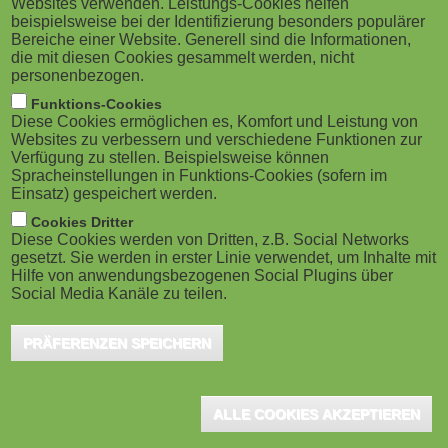
Websites verwenden. Leistungs-Cookies helfen
g
Berlin, Mai 2022 - LinguaTV bietet im Juni
M
beispielsweise bei der Identifizierung besonders populärer
erneut kostenlose Webinare zum Thema
Bereiche einer Website. Generell sind die Informationen,
a
o
die mit diesen Cookies gesammelt werden, nicht
"Digitales Training im Unternehmen" an.
personenbezogen.
t
b
Diese richten sich in erster Linie an
Funktions-Cookies
Diese Cookies ermöglichen es, Komfort und Leistung von
Personalentwickler*innen, Talent-Manager*innen,
i
i
Websites zu verbessern und verschiedene Funktionen zur
Verfügung zu stellen. Beispielsweise können
sowie Aus- und Weiterbildungsprofis. Anhand
o
Spracheinstellungen in Funktions-Cookies (sofern im
l
von Praxisbeispielen wie etwa der Deutschen Post AG,
Einsatz) gespeichert werden.
n
e
werden grundlegende Fragen zum Thema Micro
Cookies Dritter
Diese Cookies werden von Dritten, z.B. Social Networks
Learning beantwortet und die wichtigsten
gesetzt. Sie werden in erster Linie verwendet, um Inhalte mit
)
Hilfe von anwendungsbezogenen Social Plugins über
Erfolgsfaktoren für digitales Lernen im Unternehmen
Social Media Kanäle zu teilen.
analysiert
PRÄFERENZEN SPEICHERN
6 Erfolgsfaktoren für digitales Lernen im Unternehmen am
01.06.2022 um 11 Uhr
ALLE COOKIES AKZEPTIEREN
In diesem Webinar erklären die Bildungsexperten die wichtigsten