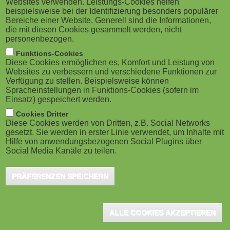
Websites verwenden. Leistungs-Cookies helfen
g
M
beispielsweise bei der Identifizierung besonders populärer
Bereiche einer Website. Generell sind die Informationen,
a
o
die mit diesen Cookies gesammelt werden, nicht
personenbezogen.
Karlsruhe, Mai 2023 - Die LEARNTEC, internationale
t
b
Funktions-Cookies
Fachmesse und Kongress für digitale Bildung in
Diese Cookies ermöglichen es, Komfort und Leistung von
i
i
Schule, Hochschule und Beruf, knüpft an ihre Erfolge
Websites zu verbessern und verschiedene Funktionen zur
Verfügung zu stellen. Beispielsweise können
an und verzeichnet einen Besucherzuwachs von mehr
o
Spracheinstellungen in Funktions-Cookies (sofern im
l
Einsatz) gespeichert werden.
als 20 Prozent. Rund 13.500 Teilnehmende kamen vom
n
e
Cookies Dritter
23. bis 25. Mai 2023 in der Messe Karlsruhe zusammen,
Diese Cookies werden von Dritten, z.B. Social Networks
um sich untereinander zu vernetzen und bei 437
gesetzt. Sie werden in erster Linie verwendet, um Inhalte mit
)
Hilfe von anwendungsbezogenen Social Plugins über
Ausstellenden aus 21 Nationen zu den neuesten
Social Media Kanäle zu teilen.
Trends im digitalen Lernen zu informieren. Der
PRÄFERENZEN SPEICHERN
Umgang mit Künstlicher Intelligenz im Lehren und
Lernen zog sich dabei wie ein roter Faden durch die
LEARNTEC, und das Angebot traf auf großen
ALLE COOKIES AKZEPTIEREN
Zuspruch bei der Community.