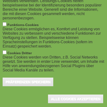
Websites verwenden. Leistungs-Cookies helfen
g
M
beispielsweise bei der Identifizierung besonders populärer
Potsdam, April 2023 - Interlake Learning
Bereiche einer Website. Generell sind die Informationen,
a
o
lädt zu einer neuen 30-minütigen Lunch &
die mit diesen Cookies gesammelt werden, nicht
personenbezogen.
Learn Session ein. Am 18. April 2023 um 12
t
b
Funktions-Cookies
Uhr begrüßt die Expertin Carolin Lüken alle
Diese Cookies ermöglichen es, Komfort und Leistung von
i
i
Websites zu verbessern und verschiedene Funktionen zur
Interessierten und Kolleg:innen.
Verfügung zu stellen. Beispielsweise können
o
Spracheinstellungen in Funktions-Cookies (sofern im
l
Einsatz) gespeichert werden.
Folgende Themen stehen auf der Agenda:
n
e
Cookies Dritter
Diese Cookies werden von Dritten, z.B. Social Networks
Update zu neuen Features in Articulate 360 & Rise 360
gesetzt. Sie werden in erster Linie verwendet, um Inhalte mit
)
Tipps & Tricks, um bei der Arbeit mit Articulate 360 Zeit zu
Hilfe von anwendungsbezogenen Social Plugins über
sparen
Social Media Kanäle zu teilen.
Treffpunkt ist am 18. April 2023 von 12 Uhr bis 12.30 Uhr der
PRÄFERENZEN SPEICHERN
virtuelle Meetingraum von Interlake Learning.
SCHLAGWORTE
ALLE COOKIES AKZEPTIEREN
LUNCH & LEARN
ARTICULATE 360