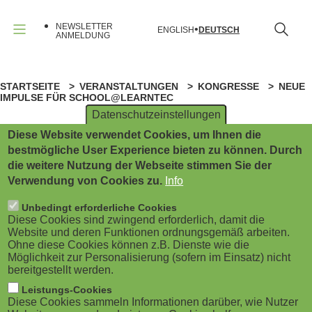
B
Direkt
zum
NEWSLETTER
ENGLISH
DEUTSCH
Inhalt
u
ANMELDUNG
Menü
r
STARTSEITE
VERANSTALTUNGEN
KONGRESSE
NEUE
P
g
IMPULSE FÜR SCHOOL@LEARNTEC
Datenschutzeinstellungen
f
e
Diese Website verwendet Cookies, um Ihnen die
a
ANZEIGE
r
bestmögliche User Experience bieten zu können. Durch
die weitere Nutzung der Webseite stimmen Sie der
d
m
Verwendung von Cookies zu.
Info
NEUE LEITUNG
n
e
Unbedingt erforderliche Cookies
Neue Impulse für
Diese Cookies sind zwingend erforderlich, damit die
a
Website und deren Funktionen ordnungsgemäß arbeiten.
n
school@LEARNTEC
Ohne diese Cookies können z.B. Dienste wie die
Möglichkeit zur Personalisierung (sofern im Einsatz) nicht
v
u
bereitgestellt werden.
i
Leistungs-Cookies
(
Diese Cookies sammeln Informationen darüber, wie Nutzer