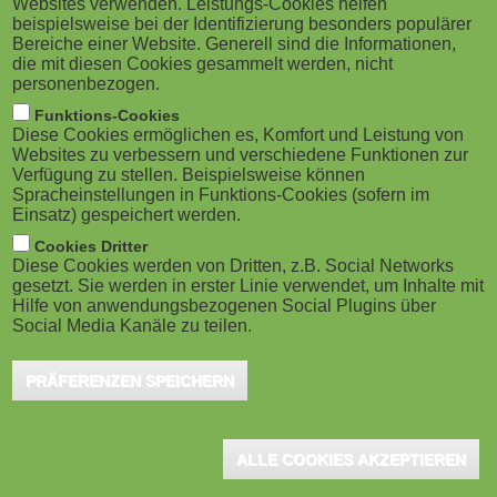
Websites verwenden. Leistungs-Cookies helfen
g
M
beispielsweise bei der Identifizierung besonders populärer
Zusammenhang mit einer möglichen Straftat
Bereiche einer Website. Generell sind die Informationen,
a
o
nimmt heutzutage einen zentralen Bestandteil der
die mit diesen Cookies gesammelt werden, nicht
personenbezogen.
Fallarbeit ein. Diese kann mithilfe von OSINT
t
b
Funktions-Cookies
Maßnahmen unterstützt und vervollständigt werden.
Diese Cookies ermöglichen es, Komfort und Leistung von
i
i
Websites zu verbessern und verschiedene Funktionen zur
Durch die sich permanent verändernden
Verfügung zu stellen. Beispielsweise können
o
Spracheinstellungen in Funktions-Cookies (sofern im
Rahmenbedingungen bei der
l
Einsatz) gespeichert werden.
Informationsbeschaffung, müssen die
n
e
Cookies Dritter
Anwender*innen in der Lage sein, sich anzupassen
Diese Cookies werden von Dritten, z.B. Social Networks
gesetzt. Sie werden in erster Linie verwendet, um Inhalte mit
)
und eigenständig entstehende Probleme zu lösen.
Hilfe von anwendungsbezogenen Social Plugins über
Social Media Kanäle zu teilen.
Die Herausforderung:
PRÄFERENZEN SPEICHERN
Die Recherche nach möglichen Spuren – z.B. Analyse eines
Zeugenvideos – im Rahmen fallspezifischer Untersuchungen ist
ein zentraler Bestandteil heutiger digitaler Investigationen. Diese
ALLE COOKIES AKZEPTIEREN
können mithilfe von forensischen Analysewerkzeugen unterstützt