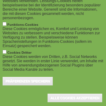
Websites verwenden. Leistungs-Cookies helfen
g
M
beispielsweise bei der Identifizierung besonders populärer
Stuttgart, Mai 2025 - Die 21. Stuttgarter
Bereiche einer Website. Generell sind die Informationen,
a
o
Wissensmanagement-Tage bieten
die mit diesen Cookies gesammelt werden, nicht
personenbezogen.
Interessierten die Gelegenheit, ihre
t
b
Funktions-Cookies
Erfahrungen und Erkenntnisse rund um
Diese Cookies ermöglichen es, Komfort und Leistung von
i
i
Websites zu verbessern und verschiedene Funktionen zur
Wissensmanagement und Digitalisierung zu teilen. Ob
Verfügung zu stellen. Beispielsweise können
o
generative KI, virtuelle Assistenten, automatisierte
Spracheinstellungen in Funktions-Cookies (sofern im
l
Einsatz) gespeichert werden.
Geschäftsprozesse oder moderne IT-Tools – welche
n
e
Cookies Dritter
Technologien und Strategien verändern derzeit
Diese Cookies werden von Dritten, z.B. Social Networks
gesetzt. Sie werden in erster Linie verwendet, um Inhalte mit
)
die Arbeitswelt? Die Einreichungsfrist endet am 23.
Hilfe von anwendungsbezogenen Social Plugins über
Social Media Kanäle zu teilen.
Juni 2025.
PRÄFERENZEN SPEICHERN
Konkret suchen die Organisatoren Praxisberichte und Workshop-
Ideen zu folgenden Themenenaspekten:
ALLE COOKIES AKZEPTIEREN
Next Practices:
Anwenderbericht - Ihr
Wissensmanagement- bzw. Digitalisierungsprojekt