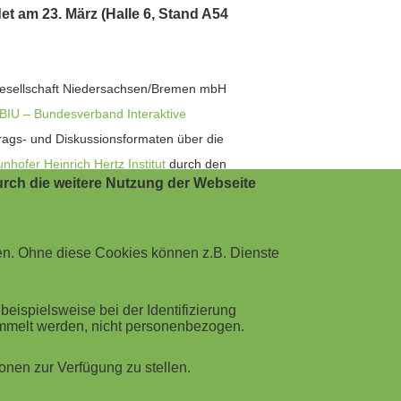
t am 23. März (Halle 6, Stand A54
gesellschaft Niedersachsen/Bremen mbH
BIU – Bundesverband Interaktive
trags- und Diskussionsformaten über die
nhofer Heinrich Hertz Institut
durch den
rch die weitere Nutzung der Webseite
en. Ohne diese Cookies können z.B. Dienste
he und anderer Industrien in den
ispielsweise bei der Identifizierung
ine-Interaktion im
Audi Production Lab
,
ammelt werden, nicht personenbezogen.
Teilnahme am Serious Games Network
umelden. Das Netzwerkdinner findet in der
nen zur Verfügung zu stellen.