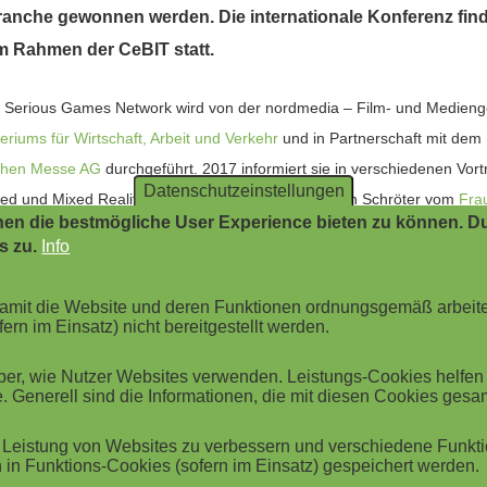
anche gewonnen werden. Die internationale Konferenz finde
im Rahmen der CeBIT statt.
 Serious Games Network wird von der nordmedia – Film- und Medien
riums für Wirtschaft, Arbeit und Verkehr
und in Partnerschaft mit dem
chen Messe AG
durchgeführt. 2017 informiert sie in verschiedenen Vor
Datenschutzeinstellungen
 und Mixed Reality. Als Moderatorin wird Kathleen Schröter vom
Frau
en die bestmögliche User Experience bieten zu können. Du
s zu.
Info
los und beinhaltet eine CeBIT-Eintrittskarte.
 damit die Website und deren Funktionen ordnungsgemäß arbeit
 das Serious Games Network statt, bei dem Vertreter der Games-Branc
ern im Einsatz) nicht bereitgestellt werden.
r, wie Nutzer Websites verwenden. Leistungs-Cookies helfen be
h eine Dinnerspeech von Jens Angerer, ‎Projektmanager Mensch-Masch
. Generell sind die Informationen, die mit diesen Cookies ges
en Einblick in die Themen der Serious Games Conference geben. Die 
h für Interessierte die Möglichkeit, sich für die wenigen Restplätze anz
Leistung von Websites zu verbessern und verschiedene Funktio
in Funktions-Cookies (sofern im Einsatz) gespeichert werden.
tatt.