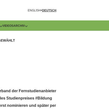
R
ENGLISH
DEUTSCH
VIDEOS
ARCHIV
 GEWÄHLT
erband der Fernstudienanbieter
es Studienpreises #Bildung
 erst nominieren und später per