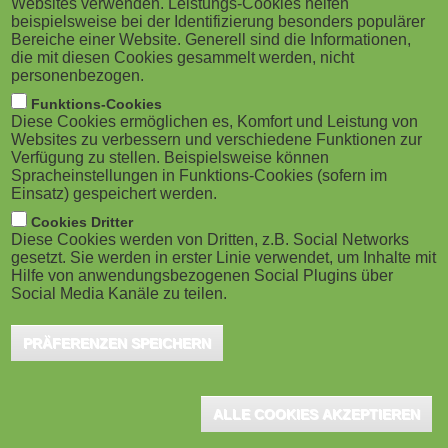
Websites verwenden. Leistungs-Cookies helfen
g
M
beispielsweise bei der Identifizierung besonders populärer
Bereiche einer Website. Generell sind die Informationen,
a
o
die mit diesen Cookies gesammelt werden, nicht
personenbezogen.
t
b
Funktions-Cookies
Diese Cookies ermöglichen es, Komfort und Leistung von
i
Aachen/Berlin, Oktober 2020 - Am 16. November
i
Websites zu verbessern und verschiedene Funktionen zur
Verfügung zu stellen. Beispielsweise können
startet die Webinar-Powerwoche von inside und
o
Spracheinstellungen in Funktions-Cookies (sofern im
l
Einsatz) gespeichert werden.
Cornelsen eCademy rund um die digitale Aus- und
n
e
Cookies Dritter
Weiterbildung. Dazu finden vom 16. bis 20. November
Diese Cookies werden von Dritten, z.B. Social Networks
täglich kostenlose Webinare zu aktuellen Themen der
gesetzt. Sie werden in erster Linie verwendet, um Inhalte mit
)
Hilfe von anwendungsbezogenen Social Plugins über
betrieblichen Aus- und Weiterbildung statt.
Social Media Kanäle zu teilen.
Fachexperten und Akteure aus der Bildungsbranche
PRÄFERENZEN SPEICHERN
kommen zu Wort, berichten über ihre Erfahrungen,
stellen Lernlösungen und Praxisbeispiele vor, geben
Impulse und anwendungsorientierte Tipps zur
ALLE COOKIES AKZEPTIEREN
Didaktik.