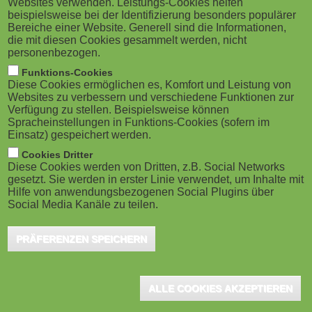
Websites verwenden. Leistungs-Cookies helfen
g
M
beispielsweise bei der Identifizierung besonders populärer
am 10. September 2024 die ViTeach-Online-
Bereiche einer Website. Generell sind die Informationen,
a
o
Konferenz des VCRP, des MMKH und des ELAN.eV
die mit diesen Cookies gesammelt werden, nicht
personenbezogen.
statt. Die diesjährige Veranstaltung – mit Dr. Sandra
t
b
Funktions-Cookies
Schön, Bob Blume, Wolfang Wichmann und vielen
Diese Cookies ermöglichen es, Komfort und Leistung von
i
i
Websites zu verbessern und verschiedene Funktionen zur
anderen – widmet sich den vielfältigen
Verfügung zu stellen. Beispielsweise können
o
Spracheinstellungen in Funktions-Cookies (sofern im
Einsatzmöglichkeiten von KI und sozialen Medien in
l
Einsatz) gespeichert werden.
der videobasierten Lehre.
n
e
Cookies Dritter
Diese Cookies werden von Dritten, z.B. Social Networks
gesetzt. Sie werden in erster Linie verwendet, um Inhalte mit
)
Soziale Medien bieten innovative und kreative Wege, Lerninhalte
Hilfe von anwendungsbezogenen Social Plugins über
zu vermitteln und fördern gleichzeitig die Vernetzung und
Social Media Kanäle zu teilen.
Interaktivität unter den Lernenden. Die Veranstalter wollen dabei
PRÄFERENZEN SPEICHERN
u.a. einen eingehenden Blick darauf werfen, wie Künstliche
Intelligenz die Lehre ergänzen kann, ohne jedoch den Fokus von
den grundlegenden Basiskompetenzen für die Erstellung von
ALLE COOKIES AKZEPTIEREN
Lehr-Lernvideos zu verlieren.