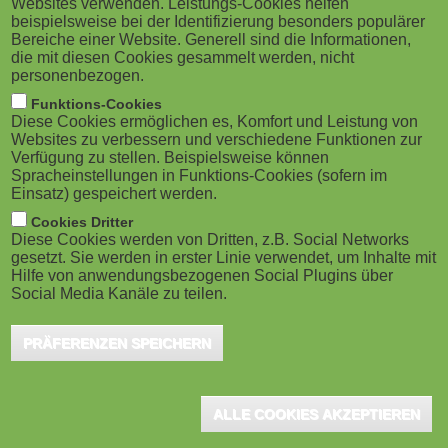
Websites verwenden. Leistungs-Cookies helfen
g
M
welche regulatorischen Pflichten schlagen 2026 voll
beispielsweise bei der Identifizierung besonders populärer
Bereiche einer Website. Generell sind die Informationen,
durch? Mybreev bietet zu diesen Fragen am 14. Januar
a
o
die mit diesen Cookies gesammelt werden, nicht
2026 um 11 Uhr ein Webinar an.
personenbezogen.
t
b
Funktions-Cookies
Diese Cookies ermöglichen es, Komfort und Leistung von
Im Webinar am 14. Januar 2026 von 11 bis 12 Uhr analysiert Dr.
i
i
Websites zu verbessern und verschiedene Funktionen zur
Kristina Schreiber von
Loschelder Rechtsanwälte aus Köln, eine
Verfügung zu stellen. Beispielsweise können
o
Spracheinstellungen in Funktions-Cookies (sofern im
l
der führenden Expertinnen für Digital-, KI- und
Einsatz) gespeichert werden.
n
Regulierungsrecht, die aktuelle Lage und zeigt auf, welche
e
Cookies Dritter
Diese Cookies werden von Dritten, z.B. Social Networks
Maßnahmen jetzt Priorität haben.
gesetzt. Sie werden in erster Linie verwendet, um Inhalte mit
)
Hilfe von anwendungsbezogenen Social Plugins über
Agenda-Highlights:
Social Media Kanäle zu teilen.
Rückblick: Was ist seit Inkrafttreten passiert?
PRÄFERENZEN SPEICHERN
Reifegradcheck: Wie weit sind Organisationen in der
Umsetzung?
Kompetenztraining: Mindeststandards vs. kontinuierliche
Qualifizierung
ALLE COOKIES AKZEPTIEREN
Ausblick 2026: Die entscheidenden Stellhebel für
Compliance & Wettbewerbsfähigkeit