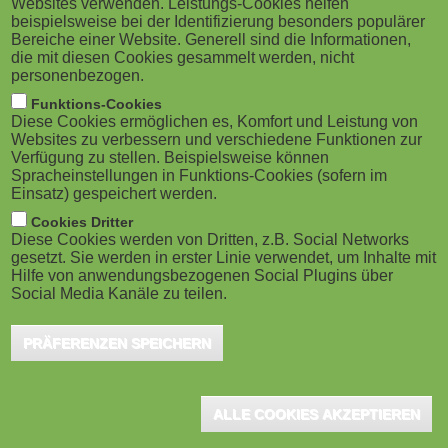
Websites verwenden. Leistungs-Cookies helfen
g
M
beispielsweise bei der Identifizierung besonders populärer
Bonn, Juli 2023 - "Transformationen
Bereiche einer Website. Generell sind die Informationen,
a
o
verstehen – Teilhabe fördern" ist das Thema
die mit diesen Cookies gesammelt werden, nicht
personenbezogen.
des "DIE-Forum Weiterbildung" 2023, das am
t
b
Funktions-Cookies
4. und 5. Dezember in Bonn stattfindet. Die Frage, wie
Diese Cookies ermöglichen es, Komfort und Leistung von
i
i
Websites zu verbessern und verschiedene Funktionen zur
der ökologische und sozial gerechte Wandel der
Verfügung zu stellen. Beispielsweise können
o
Gesellschaft gelingen kann, ist die große
Spracheinstellungen in Funktions-Cookies (sofern im
l
Einsatz) gespeichert werden.
Herausforderung unserer Zeit. Die Teilnahme
n
e
Cookies Dritter
Erwachsener an Lern- und Bildungsprozessen kann
Diese Cookies werden von Dritten, z.B. Social Networks
gesetzt. Sie werden in erster Linie verwendet, um Inhalte mit
)
einer von vielen Schlüsseln für eine gelingende
Hilfe von anwendungsbezogenen Social Plugins über
Social Media Kanäle zu teilen.
Transformation sein. Auch der diesjährige "Preis für
Innovation in der Erwachsenenbildung" hat sich des
PRÄFERENZEN SPEICHERN
Themas "Transformation" angenommen.
Das DIE lädt ein zum "DIE-Forum Weiterbildung 2023". Zum
ALLE COOKIES AKZEPTIEREN
Thema: "Transformationen verstehen – Teilhabe fördern.