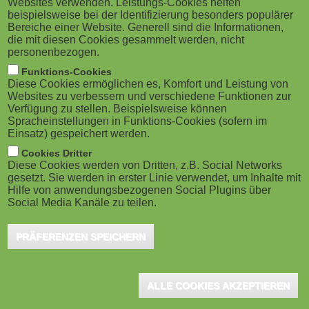
Websites verwenden. Leistungs-Cookies helfen
g
M
beispielsweise bei der Identifizierung besonders populärer
uns freuen und welche nachhaltigen
Bereiche einer Website. Generell sind die Informationen,
a
o
Veränderungen wird es aufgrund der Pandemie
die mit diesen Cookies gesammelt werden, nicht
personenbezogen.
geben? Diese Frage hat sich der Anbieter für Audio-
t
b
Funktions-Cookies
und Videokonferenzlösungen Poly gestellt und drei
Diese Cookies ermöglichen es, Komfort und Leistung von
i
i
Websites zu verbessern und verschiedene Funktionen zur
Trends identifiziert, die sich auf die Zusammenarbeit
Verfügung zu stellen. Beispielsweise können
o
Spracheinstellungen in Funktions-Cookies (sofern im
am Arbeitsplatz und die Zukunft der Arbeit im Jahr
l
Einsatz) gespeichert werden.
2022 beziehen.
n
e
Cookies Dritter
Diese Cookies werden von Dritten, z.B. Social Networks
gesetzt. Sie werden in erster Linie verwendet, um Inhalte mit
)
Die Pandemie hat Unternehmen gezwungen, sich mit neuen
Hilfe von anwendungsbezogenen Social Plugins über
Arbeitskonzepten auseinanderzusetzen: Homeoffice wurde von
Social Media Kanäle zu teilen.
der seltenen Ausnahme zur gern gesehenen Regel. Mitarbeiter
PRÄFERENZEN SPEICHERN
wurden mit neuen Formen des Engagements und der Interaktion
konfrontiert – und das mit Erfolg. Die Macht, einen nachhaltigen,
kollaborativen Wandel voranzutreiben, wird zunehmend von
ALLE COOKIES AKZEPTIEREN
Arbeitgebern und Arbeitnehmern gemeinsam ausgeübt.