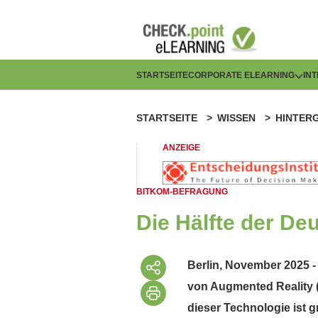
Direkt
zum
Inhalt
H
STARTSEITE
CORPORATE ELEARNING
IN
a
STARTSEITE
WISSEN
HINTER
P
u
f
ANZEIGE
p
a
t
BITKOM-BEFRAGUNG
d
n
Die Hälfte der De
n
a
a
Berlin, November 2025 - 
v
von Augmented Reality (
v
i
dieser Technologie ist 