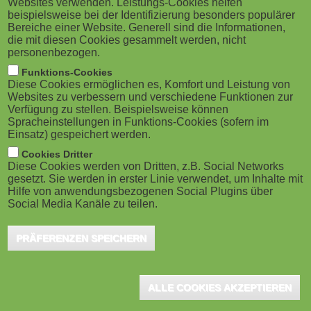
Websites verwenden. Leistungs-Cookies helfen
g
M
beispielsweise bei der Identifizierung besonders populärer
Hochschulverbund die aktuelle Auflage des
Bereiche einer Website. Generell sind die Informationen,
a
o
Ratgebers für Fernstudien 2023 herausgegeben. Er
die mit diesen Cookies gesammelt werden, nicht
personenbezogen.
steht als Gesamtbroschüre zum Download bereit.
t
b
Funktions-Cookies
Darüber hinaus gibt es zu jedem der drei Fachbereiche
Diese Cookies ermöglichen es, Komfort und Leistung von
i
i
Websites zu verbessern und verschiedene Funktionen zur
Naturwissenschaften und Technik,
Verfügung zu stellen. Beispielsweise können
o
Spracheinstellungen in Funktions-Cookies (sofern im
Sozialwissenschaften und Wirtschaftswissenschaften
l
Einsatz) gespeichert werden.
eine Version, die hier ebenso heruntergeladen oder als
n
e
Cookies Dritter
Printmedium angefordert werden kann.
Diese Cookies werden von Dritten, z.B. Social Networks
gesetzt. Sie werden in erster Linie verwendet, um Inhalte mit
)
Hilfe von anwendungsbezogenen Social Plugins über
Flexibles Fernstudium für Berufstätige
Social Media Kanäle zu teilen.
Die Broschüren richten sich an Studieninteressierte einer
PRÄFERENZEN SPEICHERN
Weiterbildung oder eines ersten Hochschulstudiums im flexiblen
Format, das ganz auf die Bedürfnisse berufstätiger Studierender
zugeschnitten ist. Die Fernstudiengänge im zfh-
ALLE COOKIES AKZEPTIEREN
Hochschulverbund haben in den letzten beiden Jahren, auch