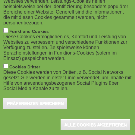
Websites verwenden. Leistungs-Cookies helfen
g
M
beispielsweise bei der Identifizierung besonders populärer
im eLearning. Das belegt der Q4 2023 Global
Bereiche einer Website. Generell sind die Informationen,
a
o
Workplace Learning Index der Online Lernplattform
die mit diesen Cookies gesammelt werden, nicht
personenbezogen.
Udemy. Interessant ist zum Beispiel, dass das
t
b
Funktions-Cookies
Interesse an KI von Kursen zum reinen Verständnis
Diese Cookies ermöglichen es, Komfort und Leistung von
i
i
Websites zu verbessern und verschiedene Funktionen zur
der Technologie zu Kursen über die Entwicklung
Verfügung zu stellen. Beispielsweise können
o
Spracheinstellungen in Funktions-Cookies (sofern im
eigener Modelle und deren Anwendung am
l
Einsatz) gespeichert werden.
Arbeitsplatz zunimmt. Der vierteljährliche Bericht
n
e
Cookies Dritter
beleuchtet auf Basis von 16.000 Udemy Business-
Diese Cookies werden von Dritten, z.B. Social Networks
gesetzt. Sie werden in erster Linie verwendet, um Inhalte mit
)
Kunden weltweit, welche technologischen und
Hilfe von anwendungsbezogenen Social Plugins über
Social Media Kanäle zu teilen.
beruflichen Fähigkeiten besonders gefragt sind.
PRÄFERENZEN SPEICHERN
"2023 hat mit Trends rund um generative KI, hybride Arbeit, den
Aufbau inklusiver globaler Arbeitsplätze und den Umgang mit
makroökonomischen Unsicherheiten den Bedarf an Weiterbildung
ALLE COOKIES AKZEPTIEREN
sowohl in Bezug auf technologische als auch auf