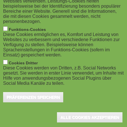
Websites verwenden. Leistungs-Cookies helfen
g
M
beispielsweise bei der Identifizierung besonders populärer
Berlin, Dezember 2020 - Eine Studie von
Bereiche einer Website. Generell sind die Informationen,
a
o
Stifterverband und McKinsey zeigt, dass die
die mit diesen Cookies gesammelt werden, nicht
personenbezogen.
Corona-Krise die Digitalisierung der Fort-
t
b
Funktions-Cookies
und Weiterbildung am Arbeitsplatz stark beschleunigt
Diese Cookies ermöglichen es, Komfort und Leistung von
i
i
Websites zu verbessern und verschiedene Funktionen zur
hat. Gleichzeitig stagnierte oder sank das Budget für
Verfügung zu stellen. Beispielsweise können
o
die betriebliche Fortbildung bei 70 Prozent der über
Spracheinstellungen in Funktions-Cookies (sofern im
l
Einsatz) gespeichert werden.
550 befragten Unternehmen.
n
e
Cookies Dritter
Diese Cookies werden von Dritten, z.B. Social Networks
gesetzt. Sie werden in erster Linie verwendet, um Inhalte mit
Die Corona-Krise beschleunigt die Digitalisierung der Fort- und
)
Hilfe von anwendungsbezogenen Social Plugins über
Weiterbildungsangebote und setzt neue Impulse für die
Social Media Kanäle zu teilen.
Qualifizierung. Eine aktuelle Umfrage unter deutschen
Unternehmen zeigt: Vor Beginn der Pandemie wurden nur 35
PRÄFERENZEN SPEICHERN
Prozent aller Qualifizierungsmaßnahmen digital angeboten;
inzwischen sind es bereits 54 Prozent.
ALLE COOKIES AKZEPTIEREN
Die deutsche Wirtschaft hat die Bedeutung von Qualifizierung in