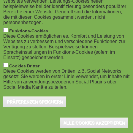
Websites verwenden. Leistungs-Cookies helfen
g
M
beispielsweise bei der Identifizierung besonders populärer
sich die digitale Transformation von
Bereiche einer Website. Generell sind die Informationen,
a
o
Unternehmen beschleunigt hat. Im Rahmen der
die mit diesen Cookies gesammelt werden, nicht
personenbezogen.
Restriktionen begannen Mitarbeiter zunehmend von
t
b
Funktions-Cookies
Zuhause aus zu arbeiten. Und das nicht mit
Diese Cookies ermöglichen es, Komfort und Leistung von
i
i
Websites zu verbessern und verschiedene Funktionen zur
Widerwillen: Laut einer aktuellen Umfrage von Citrix
Verfügung zu stellen. Beispielsweise können
o
Spracheinstellungen in Funktions-Cookies (sofern im
befindet sich flexibles Arbeiten auf dem Vormarsch. 71
l
Einsatz) gespeichert werden.
Prozent der befragten Deutschen sind überzeugt, dass
n
e
Cookies Dritter
Home Office und damit einhergehende flexible
Diese Cookies werden von Dritten, z.B. Social Networks
gesetzt. Sie werden in erster Linie verwendet, um Inhalte mit
)
Arbeitsmodelle auch nach der Pandemie eine große
Hilfe von anwendungsbezogenen Social Plugins über
Social Media Kanäle zu teilen.
Rolle spielen werden.
PRÄFERENZEN SPEICHERN
Gleichzeitig drängen weitere, neue Technologien wie 5G,
künstliche Intelligenz (KI) und Cloud-Computing in den Fokus.
Unternehmen müssen jetzt erkennen, dass sie eine neue
ALLE COOKIES AKZEPTIEREN
Führungskultur in der IT brauchen, die die Arbeitsweise der