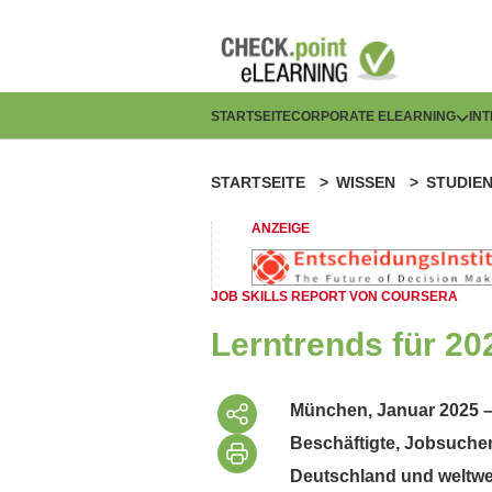
Direkt
zum
Inhalt
H
STARTSEITE
CORPORATE ELEARNING
IN
a
STARTSEITE
WISSEN
STUDIE
P
u
f
ANZEIGE
p
a
t
JOB SKILLS REPORT VON COURSERA
d
n
Lerntrends für 2
n
a
a
München, Januar 2025 –
v
Beschäftigte, Jobsuchen
v
i
Deutschland und weltweit