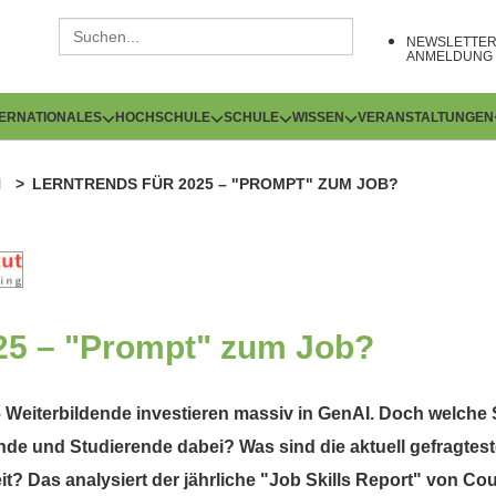
NEWSLETTE
ANMELDUNG
TERNATIONALES
HOCHSCHULE
SCHULE
WISSEN
VERANSTALTUNGEN
N
LERNTRENDS FÜR 2025 – "PROMPT" ZUM JOB?
025 – "Prompt" zum Job?
 Weiterbildende investieren massiv in GenAI. Doch welche
de und Studierende dabei? Was sind die aktuell gefragtest
? Das analysiert der jährliche "Job Skills Report" von Cou