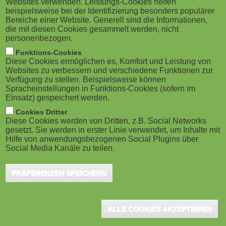
Websites verwenden. Leistungs-Cookies helfen
g
M
beispielsweise bei der Identifizierung besonders populärer
Bereiche einer Website. Generell sind die Informationen,
a
o
die mit diesen Cookies gesammelt werden, nicht
personenbezogen.
San Francisco / Berlin, August 2022 - Novakid,
t
b
Funktions-Cookies
Europas führende Online-Englischschule für Kinder,
Diese Cookies ermöglichen es, Komfort und Leistung von
i
i
hat eine Umfrage unter 10.000 Familien mit Kindern im
Websites zu verbessern und verschiedene Funktionen zur
Verfügung zu stellen. Beispielsweise können
Alter von vier bis zwölf Jahren in 15 Ländern
o
Spracheinstellungen in Funktions-Cookies (sofern im
l
Einsatz) gespeichert werden.
durchgeführt, um zu erfahren, wie Kinder aus
n
e
Cookies Dritter
verschiedenen Ländern ihre Zeit am Bildschirm
Diese Cookies werden von Dritten, z.B. Social Networks
verbringen. Daneben wurde ermittelt, wie die Eltern
gesetzt. Sie werden in erster Linie verwendet, um Inhalte mit
)
Hilfe von anwendungsbezogenen Social Plugins über
über den Umfang der gesamten Bildschirmzeit
Social Media Kanäle zu teilen.
denken, nicht nur in Bezug auf bildungsnahe
PRÄFERENZEN SPEICHERN
Aktivitäten.
Für die Studie wurden Personen mit Kindern im Alter von vier bis
ALLE COOKIES AKZEPTIEREN
zwölf Jahren mit unterschiedlichem Bildungsstand, Einkommen